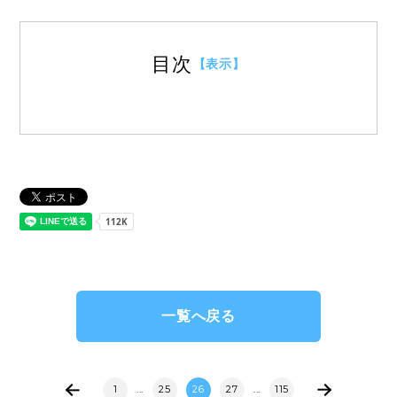
目次
【表示】
一覧へ戻る
1
...
25
26
27
...
115