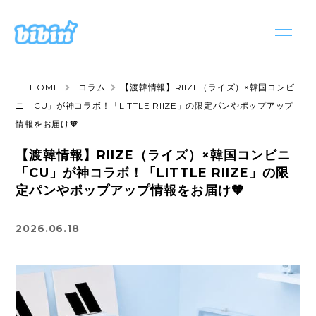
HOME
コラム
【渡韓情報】RIIZE（ライズ）×韓国コンビ
サービス
ニ「CU」が神コラボ！「LITTLE RIIZE」の限定パンやポップアップ
サービストップ
情報をお届け🧡
お知らせ
bibin seeding
【渡韓情報】RIIZE（ライズ）×韓国コンビニ
会社情報
「CU」が神コラボ！「LITTLE RIIZE」の限
bibin casting
定パンやポップアップ情報をお届け🧡
採用情報
bibint
2026.06.18
お問い合わせ
bibinews
日本語