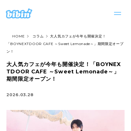
HOME
コラム
大人気カフェが今年も開催決定！
サービス
「BOYNEXTDOOR CAFE ～Sweet Lemonade～」期間限定オープ
サービストップ
ン！
お知らせ
bibin seeding
大人気カフェが今年も開催決定！「BOYNEX
会社情報
TDOOR CAFE ～Sweet Lemonade～」
bibin casting
期間限定オープン！
採用情報
bibint
2026.03.28
お問い合わせ
bibinews
日本語