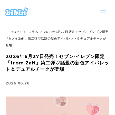
HOME
コラム
2026年6月27日発売！セブン‐イレブン限定
サービス
「from 2aN」第二弾♡話題の新色アイパレット＆デュアルチークが
サービストップ
登場
お知らせ
bibin seeding
2026年6月27日発売！セブン‐イレブン限定
会社情報
「from 2aN」第二弾♡話題の新色アイパレッ
bibin casting
ト＆デュアルチークが登場
採用情報
bibint
2026.06.28
お問い合わせ
bibinews
日本語