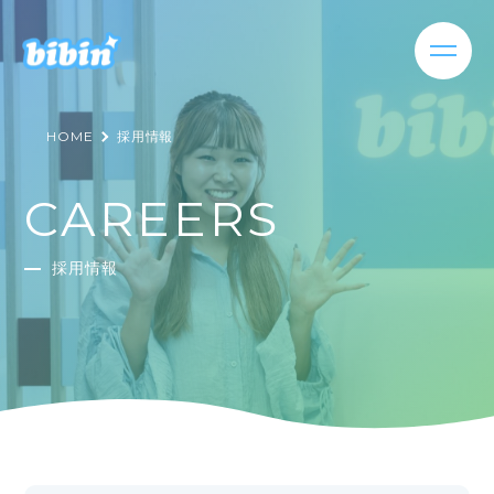
HOME
採用情報
サービス
サービストップ
CAREERS
お知らせ
bibin seeding
会社情報
採用情報
bibin casting
採用情報
bibint
お問い合わせ
bibinews
日本語