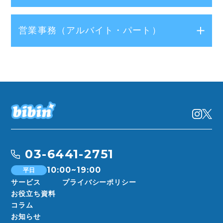
業務内容
営業事務（アルバイト・パート）
日本と韓国の企業への提案/連絡対応
提案に合わせた企画
業務内容
インフルエンサーへの案件依頼
日本と韓国の企業への提案/連絡対応
インフルエンサー事務所への連絡
提案に合わせた企画
インフルエンサーの進行管理
インフルエンサーへの案件依頼
インフルエンサーの投稿ディレクション
営業/営業事務とのコミュニケーション
インフルエンサー事務所への連絡
案件完了後の数値データ回収や報酬のやり取り
インフルエンサーの進行管理
営業/営業事務とのコミュニケーション
インフルエンサーの投稿ディレクション
03-6441-2751
営業/営業事務とのコミュニケーション
案件完了後の数値データ回収や報酬のやり取り
10:00~19:00
平日
必須条件
営業/営業事務とのコミュニケーション
サービス
プライバシーポリシー
Word、Excelを使いこなせる方
お役立ち資料
テキパキと業務を進めることができる方
コラム
必須条件
お知らせ
前向きに業務に取り組める方